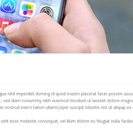
gue nihil imperdiet doming id quod mazim placerat facer possim ass
lit, sed diam nonummy nibh euismod tincidunt ut laoreet dolore magn
 nostrud exerci tation ullamcorper suscipit lobortis nisl ut aliquip ex
velit esse molestie consequat, vel illum dolore eu feugiat nulla facilisi