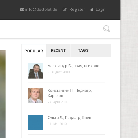
info@doctolet.de
Register
Login
RECENT
TAGS
POPULAR
Александр Б., врач, психолог
9. August 2009
Константин П., Педиатр,
Харьков
27. April 2010
Ольга Л., Педиатр, Киев
11. Mai 2010