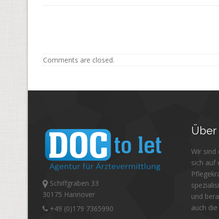
Comments are closed.
Über
Wir sind
sich auf
Pflegekr
Schiffgraben 33
spezialis
30175 Hannover
und bera
auch die
+49 (0)179 7365990