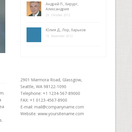
Андрей П., Хирург,
Александрия
29. Oktober 2012
Юлия Д., Лор, Харьков
15. November 2012
Office Address
2901 Marmora Road, Glassgow,
Seattle, WA 98122-1090
um.
Telephone: +1 1234-567-89000
a
FAX: +1 0123-4567-8900
 ea
E-mail:
mail@companyname.com
Website: www.yoursitename.com
s.