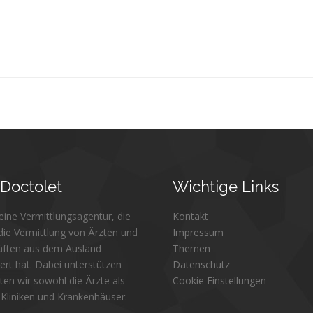
Doctolet
Wichtige
Links
 eine Vermittlungsagentur, die
Kontakt
 die Vermittlung von Ärzten und
Impressum
äften aus dem Ausland
Themen
iert hat. Dabei unterstützen
Datenschutz
ten wir sowohl die Ärzte als
Cookie Einstellungen
 Kliniken und Krankenhäuser.