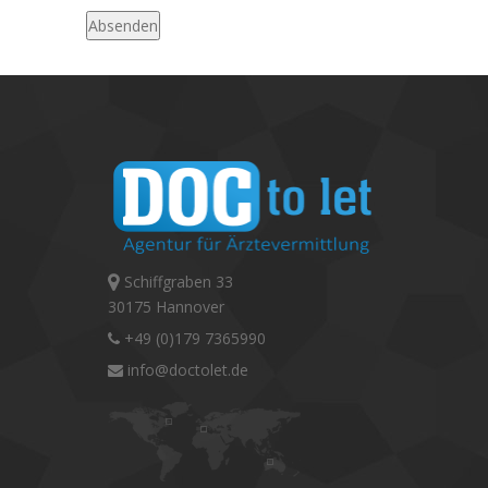
Schiffgraben 33
30175 Hannover
+49 (0)179 7365990
info@doctolet.de