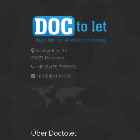
Schiffgraben 33
30175 Hannover
+49 (0)179 7365990
info@doctolet.de
Über
Doctolet