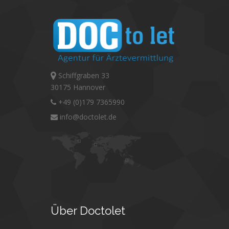
Schiffgraben 33
30175 Hannover
+49 (0)179 7365990
info@doctolet.de
Über
Doctolet